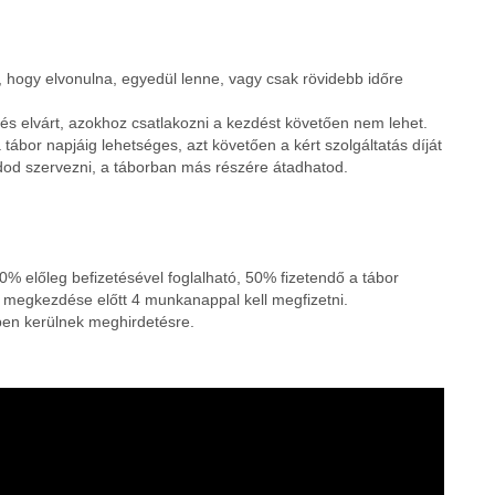
, hogy elvonulna, egyedül lenne, vagy csak rövidebb időre
és elvárt, azokhoz csatlakozni a kezdést követően nem lehet.
tábor napjáig lehetséges, azt követően a kért szolgáltatás díját
udod szervezni, a táborban más részére átadhatod.
20% előleg befizetésével foglalható, 50% fizetendő a tábor
r megkezdése előtt 4 munkanappal kell megfizetni.
ben kerülnek meghirdetésre.