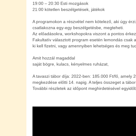
19:00 – 20:30 Esti mozgások
21:00 kötetlen beszélgetések, játékok
A programokon a részvétel nem kötelező, aki úgy érzi
csatlakozna egy-egy beszélgetésbe, megteheti.
Az előadásokra, workshopokra viszont a pontos érkez
Fakultatív választott program esetén lemondás csak a 
ki kell fizetni, vagy amennyiben lehetséges és meg t
Amit hozzál magaddal
saját bögre, kulacs, kényelmes ruházat,
A tavaszi tábor díja: 2022-ben: 185.000 Ft/fő, amely 
megkezdése előtti 14. napig. A teljes összeget a tábo
További részletek az időpont meghirdetésével egyidő