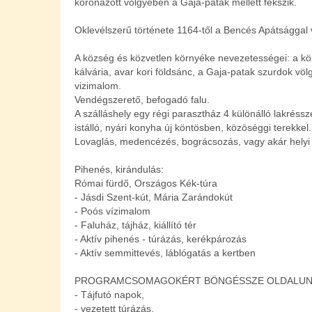
koronázott völgyében a Gaja-patak mellett fekszik.
Oklevélszerű története 1164-től a Bencés Apátsággal 
A község és közvetlen környéke nevezetességei: a kö
kálvária, avar kori földsánc, a Gaja-patak szurdok v
vizimalom.
Vendégszerető, befogadó falu.
A szálláshely egy régi parasztház 4 különálló lakréssze
istálló, nyári konyha új köntösben, közöséggi terekkel.
Lovaglás, medencézés, bográcsozás, vagy akár helyi 
Pihenés, kirándulás:
Római fürdő, Országos Kék-túra
- Jásdi Szent-kút, Mária Zarándokút
- Poós vízimalom
- Faluház, tájház, kiállító tér
- Aktív pihenés - túrázás, kerékpározás
- Aktív semmittevés, láblógatás a kertben
PROGRAMCSOMAGOKÉRT BÖNGÉSSZE OLDALUN
- Tájfutó napok,
- vezetett túrázás,