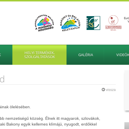
HELYI TERMÉKEK,
K
GALÉRIA
VIDEÓ
SZOLGÁLTATÁSOK
sd
vissza
áinak ölelésében.
több nemzetiségű község. Élnek itt magyarok, szlovákok,
ki Bakony egyik kellemes klímájú, nyugodt, erdőkkel