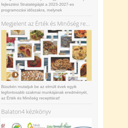
fejlesztési Stratatégiáját a 2023-2027-es
programozási időszakra, melynek
vállalkozásfejlesztési tevékenységéhez elindul az
Értékés Minőség közösségi marketing program új
Megjelent az Érték és Minőség recepttár
eleme az Üzleti közösség.
Büszkén mutatjuk be az elmúlt évek egyik
legfontosabb szakmai munkájának eredményét,
az Érték és Minőség recepttárat!
Ajánljuk nagy szeretettel!
Balaton4 kézikönyv