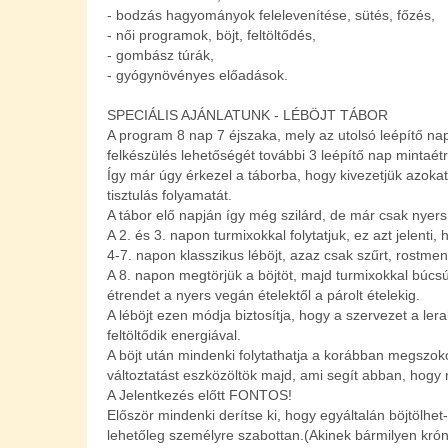
- bodzás hagyományok felelevenítése, sütés, főzés,
- női programok, böjt, feltöltődés,
- gombász túrák,
- gyógynövényes előadások.
SPECIÁLIS AJÁNLATUNK - LÉBÖJT TÁBOR
A program 8 nap 7 éjszaka, mely az utolsó leépítő nap
felkészülés lehetőségét további 3 leépítő nap mintaét
Így már úgy érkezel a táborba, hogy kivezetjük azoka
tisztulás folyamatát.
A tábor elő napján így még szilárd, de már csak nyers
A 2. és 3. napon turmixokkal folytatjuk, ez azt jelenti
4-7. napon klasszikus léböjt, azaz csak szűrt, rostmen
A 8. napon megtörjük a böjtöt, majd turmixokkal búcs
étrendet a nyers vegán ételektől a párolt ételekig.
A léböjt ezen módja biztosítja, hogy a szervezet a le
feltöltődik energiával.
A böjt után mindenki folytathatja a korábban megszok
változtatást eszközöltök majd, ami segít abban, hogy 
A Jelentkezés előtt FONTOS!
Először mindenki derítse ki, hogy egyáltalán böjtölhe
lehetőleg személyre szabottan.(Akinek bármilyen krón