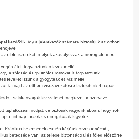
pal kezdődik, így a jelentkezők számára biztosítjuk az otthoni
rendjével.
t az élelmiszereket, melyek akadályozzák a méregtelenítés,
 vegán ételt fogyasztunk a levek mellé.
, hogy a zöldség és gyümölcs rostokat is fogyasztunk.
tes leveket iszunk a gyógyteák és víz mellé.
úzunk, majd az otthoni visszavezetésre biztosítunk 4 napos
rakódott salakanyagok kivezetését megkezdi, a szervezet
ott táplálkozási módját, de biztosak vagyunk abban, hogy sok
nap, mint nap frissek és energikusak legyetek.
t-e! Krónikus betegségek esetén kérjétek orvos tanácsát,
ikus betegsége van, az teljese biztonsággal és főleg előszörre