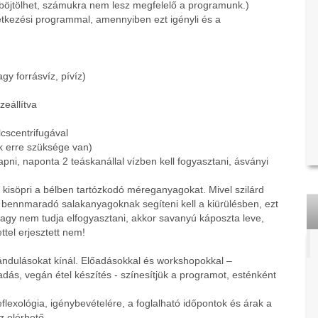
t böjtölhet, számukra nem lesz megfelelő a programunk.)
 étkezési programmal, amennyiben ezt igényli és a
gy forrásvíz, pívíz)
zeállítva
lcscentrifugával
ek erre szüksége van)
pni, naponta 2 teáskanállal vízben kell fogyasztani, ásványi
a kisöpri a bélben tartózkodó méreganyagokat. Mivel szilárd
a bennmaradó salakanyagoknak segíteni kell a kiürülésben, ezt
vagy nem tudja elfogyasztani, akkor savanyú káposzta leve,
tel erjesztett nem!
ándulásokat kínál. Előadásokkal és workshopokkal –
s, vegán étel készítés - színesítjük a programot, esténként
lexológia, igénybevételére, a foglalható időpontok és árak a
 elérhető.