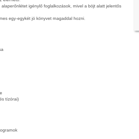
laperőnlétet igénylő foglalkozások, mivel a böjt alatt jelentős
emes egy-egykét jó könyvet magaddal hozni.
sa
se
s tízórai)
programok