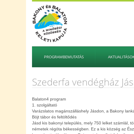
PROGRAMBEMUTATÁS
AKTUALITÁSO
Szederfa vendégház Já
Balaton4 program
1. szolgáltató
Varázslatos magánszálláshely Jásdon, a Bakony lank
Böjt tábor és feltöltődés
Jásd kis bakonyi település, mely 750 lelket számlál, 
németek régóta békességben. Ez a kis község az Észa