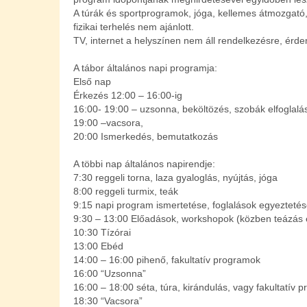
A túrák és sportprogramok, jóga, kellemes átmozgató, a
fizikai terhelés nem ajánlott.
TV, internet a helyszínen nem áll rendelkezésre, érd
A tábor általános napi programja:
Első nap
Érkezés 12:00 – 16:00-ig
16:00- 19:00 – uzsonna, beköltözés, szobák elfoglalá
19:00 –vacsora,
20:00 Ismerkedés, bemutatkozás
A többi nap általános napirendje:
7:30 reggeli torna, laza gyaloglás, nyújtás, jóga
8:00 reggeli turmix, teák
9:15 napi program ismertetése, foglalások egyezteté
9:30 – 13:00 Előadások, workshopok (közben teázás é
10:30 Tízórai
13:00 Ebéd
14:00 – 16:00 pihenő, fakultatív programok
16:00 “Uzsonna”
16:00 – 18:00 séta, túra, kirándulás, vagy fakultatív 
18:30 “Vacsora”