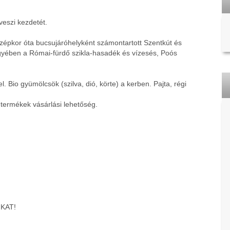
veszi kezdetét.
zépkor óta bucsujáróhelyként számontartott Szentkút és
ölgyében a Római-fürdő szikla-hasadék és vízesés, Poós
l. Bio gyümölcsök (szilva, dió, körte) a kerben. Pajta, régi
termékek vásárlási lehetőség.
KAT!