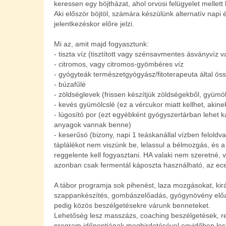
keressen egy böjtházat, ahol orvosi felügyelet mellet
Aki először böjtöl, számára készülünk alternatív napi
jelentkezéskor előre jelzi.
Mi az, amit majd fogyasztunk:
- tiszta víz (tisztított vagy szénsavmentes ásványvíz va
- citromos, vagy citromos-gyömbéres víz
- gyógyteák természetgyógyász/fitoterapeuta által öss
- búzafűlé
- zöldséglevek (frissen készítjük zöldségekből, gyümö
- kevés gyümölcslé (ez a vércukor miatt kellhet, akin
- lúgosító por (ezt egyébként gyógyszertárban lehet ka
anyagok vannak benne)
- keserűsó (bizony, napi 1 teáskanállal vízben feloldv
táplálékot nem viszünk be, lelassul a bélmozgás, és 
reggelente kell fogyasztani. HA valaki nem szeretné, 
azonban csak fermentál káposzta használható, az ecet
A tábor programja sok pihenést, laza mozgásokat, kir
szappankészítés, gombászelőadás, gyógynövény előadá
pedig közös beszélgetésekre várunk benneteket.
Lehetőség lesz masszázs, coaching beszélgetések, ref
program időpontjának meghirdetésével egyidőben lesz