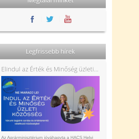
Megtalál minket
Legfrissebb hírek
Elindul az Érték és Minőség üzleti közösség
Az Agrárminisztérium jóváhagyta a HACS Helyi