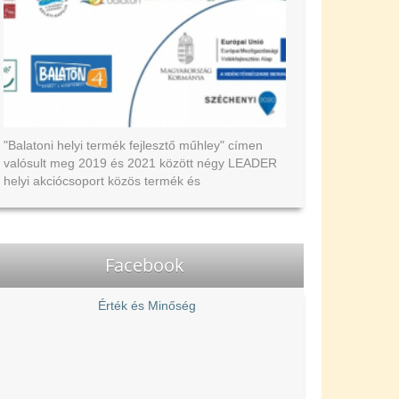
"Balatoni helyi termék fejlesztő műhley" címen
valósult meg 2019 és 2021 között négy LEADER
helyi akciócsoport közös termék és
szolgáltatásfejlesztési mintaprojektje.
Ajánljuk figyelmükbe az elkészült kézikönyvet.
Facebook
Érték és Minőség