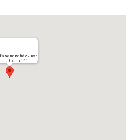
fa vendégház Jásd
ossuth utca 146.