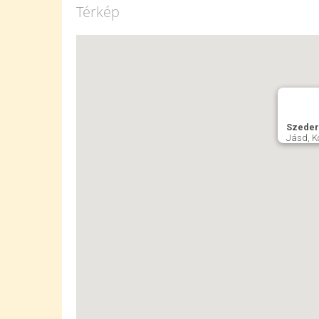
Térkép
Szeder
Jásd, K