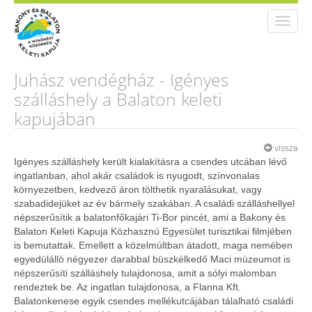
Toggle
naviga
Juhász vendégház - Igényes
szálláshely a Balaton keleti
kapujában
vissza
Igényes szálláshely került kialakításra a csendes utcában lévő
ingatlanban, ahol akár családok is nyugodt, színvonalas
környezetben, kedvező áron tölthetik nyaralásukat, vagy
szabadidejüket az év bármely szakában. A családi szálláshellyel
népszerűsítik a balatonfőkajári Ti-Bor pincét, ami a Bakony és
Balaton Keleti Kapuja Közhasznú Egyesület turisztikai filmjében
is bemutattak. Emellett a közelmúltban átadott, maga nemében
egyedülálló négyezer darabbal büszkélkedő Maci múzeumot is
népszerűsíti szálláshely tulajdonosa, amit a sólyi malomban
rendeztek be. Az ingatlan tulajdonosa, a Flanna Kft.
Balatonkenese egyik csendes mellékutcájában tálalható családi