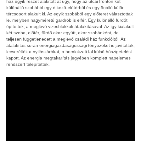
ház egyik részét alakított át úgy, hogy az utcai fronton két
különálló szobából egy étkező-előtérből és egy önálló külön
tércsoport alakult ki. Az egyik szobából egy előteret választottak
le, melyben nagyméretű gardrób is elfér. Egy különálló fürdőt
építettek, a meglévő vizesblokkok átalakításával. Az így kialakult
két szoba, előtér, fürdő akar együtt, akar szobánként, de
teljesen függetlenedett a meglévő családi ház funkcióitól. Az
átalakítás során energiagazdaságossági tényezőket is javították,
lecserélték a nyílászárókat, a homlokzati fal külső hőszigetelést
kapott. Az energia megtakarítás jegyében komplett napelemes
rendszert telepítettek.