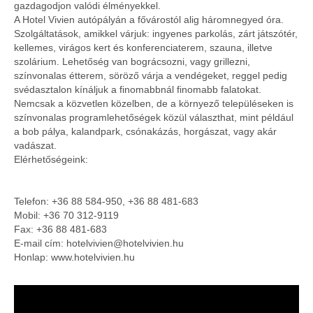
gazdagodjon valódi élményekkel.
A Hotel Vivien autópályán a fővárostól alig háromnegyed óra.
Szolgáltatások, amikkel várjuk: ingyenes parkolás, zárt játszótér,
kellemes, virágos kert és konferenciaterem, szauna, illetve
szolárium. Lehetőség van bográcsozni, vagy grillezni,
színvonalas étterem, söröző várja a vendégeket, reggel pedig
svédasztalon kínáljuk a finomabbnál finomabb falatokat.
Nemcsak a közvetlen közelben, de a környező településeken is
színvonalas programlehetőségek közül választhat, mint például
a bob pálya, kalandpark, csónakázás, horgászat, vagy akár
vadászat.
Elérhetőségeink:
Telefon: +36 88 584-950, +36 88 481-683
Mobil: +36 70 312-9119
Fax: +36 88 481-683
E-mail cím: hotelvivien@hotelvivien.hu
Honlap: www.hotelvivien.hu