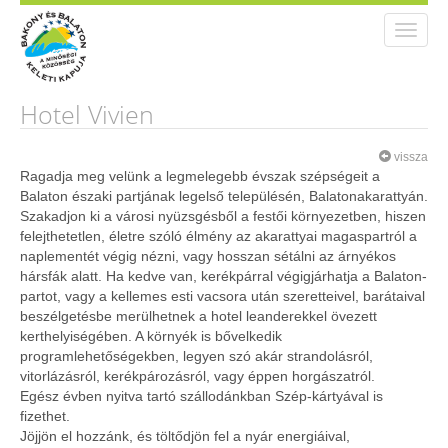
Toggle
naviga
Hotel Vivien
vissza
Ragadja meg velünk a legmelegebb évszak szépségeit a
Balaton északi partjának legelső településén, Balatonakarattyán.
Szakadjon ki a városi nyüzsgésből a festői környezetben, hiszen
felejthetetlen, életre szóló élmény az akarattyai magaspartról a
naplementét végig nézni, vagy hosszan sétálni az árnyékos
hársfák alatt. Ha kedve van, kerékpárral végigjárhatja a Balaton-
partot, vagy a kellemes esti vacsora után szeretteivel, barátaival
beszélgetésbe merülhetnek a hotel leanderekkel övezett
kerthelyiségében. A környék is bővelkedik
programlehetőségekben, legyen szó akár strandolásról,
vitorlázásról, kerékpározásról, vagy éppen horgászatról.
Egész évben nyitva tartó szállodánkban Szép-kártyával is
fizethet.
Jöjjön el hozzánk, és töltődjön fel a nyár energiáival,