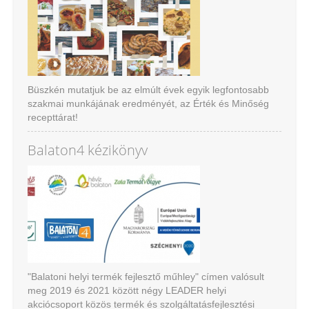
Büszkén mutatjuk be az elmúlt évek egyik legfontosabb
szakmai munkájának eredményét, az Érték és Minőség
recepttárat!
Ajánljuk nagy szeretettel!
Balaton4 kézikönyv
"Balatoni helyi termék fejlesztő műhley" címen valósult
meg 2019 és 2021 között négy LEADER helyi
akciócsoport közös termék és szolgáltatásfejlesztési