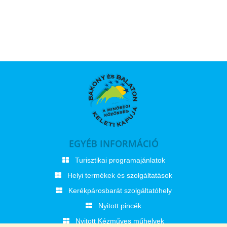
EGYÉB INFORMÁCIÓ
Turisztikai programajánlatok
Helyi termékek és szolgáltatások
Kerékpárosbarát szolgáltatóhely
Nyitott pincék
Nyitott Kézműves műhelyek