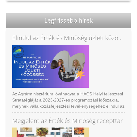
Legfrissebb hírek
Elindul az Érték és Minőség üzleti közösség
Az Agrárminisztérium jóváhagyta a HACS Helyi fejlesztési
Stratatégiáját a 2023-2027-es programozási időszakra,
melynek vállalkozásfejlesztési tevékenységéhez elindul az
Értékés Minőség közösségi marketing program új eleme
az Üzleti közösség.
Megjelent az Érték és Minőség recepttár