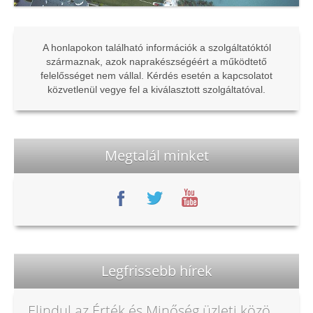
A honlapokon található információk a szolgáltatóktól
származnak, azok naprakészségéért a működtető
felelősséget nem vállal. Kérdés esetén a kapcsolatot
közvetlenül vegye fel a kiválasztott szolgáltatóval.
Megtalál minket
Legfrissebb hírek
Elindul az Érték és Minőség üzleti közösség