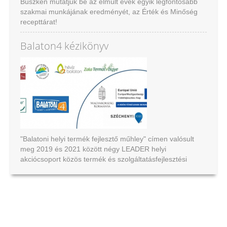
Büszkén mutatjuk be az elmúlt évek egyik legfontosabb
szakmai munkájának eredményét, az Érték és Minőség
recepttárat!
Ajánljuk nagy szeretettel!
Balaton4 kézikönyv
"Balatoni helyi termék fejlesztő műhley" címen valósult
meg 2019 és 2021 között négy LEADER helyi
akciócsoport közös termék és szolgáltatásfejlesztési
mintaprojektje.
Ajánljuk figyelmükbe az elkészült kézikönyvet.