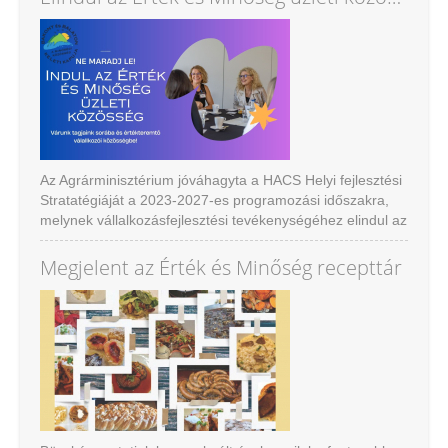
Az Agrárminisztérium jóváhagyta a HACS Helyi fejlesztési
Stratatégiáját a 2023-2027-es programozási időszakra,
melynek vállalkozásfejlesztési tevékenységéhez elindul az
Értékés Minőség közösségi marketing program új eleme
az Üzleti közösség.
Megjelent az Érték és Minőség recepttár