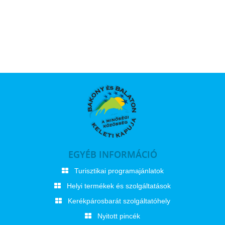
EGYÉB INFORMÁCIÓ
Turisztikai programajánlatok
Helyi termékek és szolgáltatások
Kerékpárosbarát szolgáltatóhely
Nyitott pincék