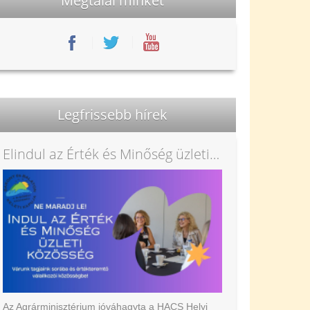
Megtalál minket
Legfrissebb hírek
Elindul az Érték és Minőség üzleti közösség
Az Agrárminisztérium jóváhagyta a HACS Helyi