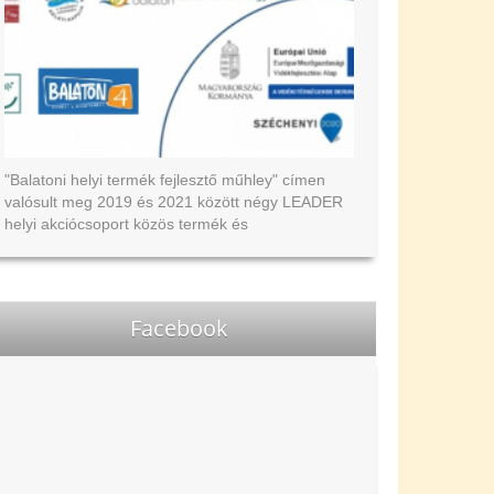
"Balatoni helyi termék fejlesztő műhley" címen
valósult meg 2019 és 2021 között négy LEADER
helyi akciócsoport közös termék és
szolgáltatásfejlesztési mintaprojektje.
Ajánljuk figyelmükbe az elkészült kézikönyvet.
Facebook