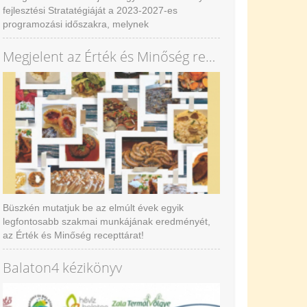
fejlesztési Stratatégiáját a 2023-2027-es
programozási időszakra, melynek
vállalkozásfejlesztési tevékenységéhez elindul az
Értékés Minőség közösségi marketing program új
Megjelent az Érték és Minőség recepttár
eleme az Üzleti közösség.
Büszkén mutatjuk be az elmúlt évek egyik
legfontosabb szakmai munkájának eredményét,
az Érték és Minőség recepttárat!
Ajánljuk nagy szeretettel!
Balaton4 kézikönyv