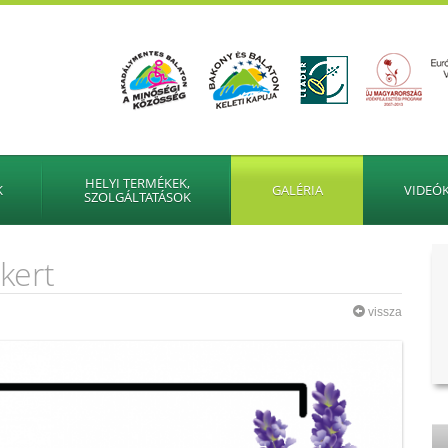
HELYI TERMÉKEK,
K
GALÉRIA
VIDEÓ
SZOLGÁLTATÁSOK
kert
vissza