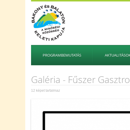
PROGRAMBEMUTATÁS
AKTUALITÁSO
Galéria - Fűszer Gasztro
12 képet tartalmaz