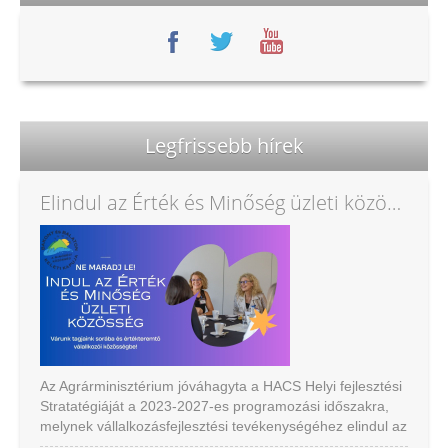
Legfrissebb hírek
Elindul az Érték és Minőség üzleti közösség
Az Agrárminisztérium jóváhagyta a HACS Helyi fejlesztési
Stratatégiáját a 2023-2027-es programozási időszakra,
melynek vállalkozásfejlesztési tevékenységéhez elindul az
Értékés Minőség közösségi marketing program új eleme