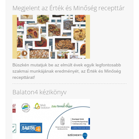
az Üzleti közösség.
Megjelent az Érték és Minőség recepttár
Büszkén mutatjuk be az elmúlt évek egyik legfontosabb
szakmai munkájának eredményét, az Érték és Minőség
recepttárat!
Ajánljuk nagy szeretettel!
Balaton4 kézikönyv