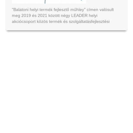
"Balatoni helyi termék fejlesztő műhley" címen valósult
meg 2019 és 2021 között négy LEADER helyi
akciócsoport közös termék és szolgáltatásfejlesztési
mintaprojektje.
Ajánljuk figyelmükbe az elkészült kézikönyvet.