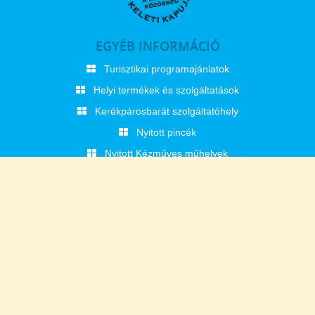
EGYÉB INFORMÁCIÓ
Turisztikai programajánlatok
Helyi termékek és szolgáltatások
Kerékpárosbarát szolgáltatóhely
Nyitott pincék
Nyitott Kézműves műhelyek
KÖZÖSSÉGI MÉDIA
facebook
twitter
youtube
ELÉRHETŐSÉGEINK
Kontics Monika